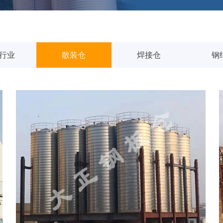
行业
散装仓
焊接仓
钢