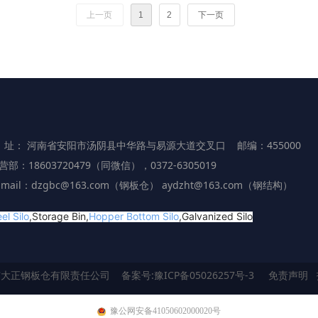
上一页
1
2
下一页
 址： 河南省安阳市汤阴县中华路与易源大道交叉口 邮编：455000
营部：18603720479（同微信），0372-6305019
-mail：dzgbc@163.com（钢板仓） aydzht@163.com（钢结构）
el Silo
,Storage Bin,
Hopper Bottom Silo
,Galvanized Silo
市大正钢板仓有限责任公司
备案号:
豫ICP备05026257号-3
免责声明
豫公网安备41050602000020号